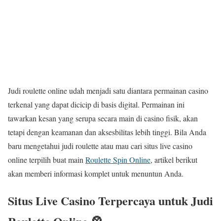
Judi roulette online udah menjadi satu diantara permainan casino
terkenal yang dapat dicicip di basis digital. Permainan ini
tawarkan kesan yang serupa secara main di casino fisik, akan
tetapi dengan keamanan dan aksesbilitas lebih tinggi. Bila Anda
baru mengetahui judi roulette atau mau cari situs live casino
online terpilih buat main
Roulette Spin Online
, artikel berikut
akan memberi informasi komplet untuk menuntun Anda.
Situs Live Casino Terpercaya untuk Judi