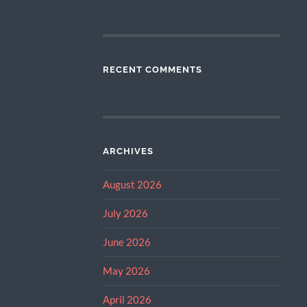
RECENT COMMENTS
ARCHIVES
August 2026
July 2026
June 2026
May 2026
April 2026