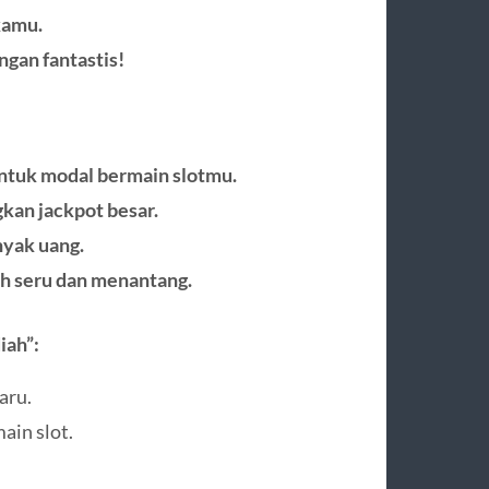
kamu.
gan fantastis!
ntuk modal bermain slotmu.
an jackpot besar.
nyak uang.
h seru dan menantang.
iah”:
aru.
ain slot.