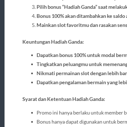
Pilih bonus “Hadiah Ganda” saat melakuk
Bonus 100% akan ditambahkan ke saldo 
Mainkan slot favoritmu dan rasakan sen
Keuntungan Hadiah Ganda:
Dapatkan bonus 100% untuk modal berm
Tingkatkan peluangmu untuk memenangk
Nikmati permainan slot dengan lebih ba
Dapatkan pengalaman bermain yang leb
Syarat dan Ketentuan Hadiah Ganda:
Promo ini hanya berlaku untuk member b
Bonus hanya dapat digunakan untuk berm