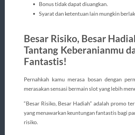
Bonus tidak dapat diuangkan.
Syarat dan ketentuan lain mungkin berlak
Besar Risiko, Besar Hadia
Tantang Keberanianmu d
Fantastis!
Pernahkah kamu merasa bosan dengan permai
merasakan sensasi bermain slot yang lebih me
“Besar Risiko, Besar Hadiah” adalah promo terb
yang menawarkan keuntungan fantastis bagi pa
risiko.