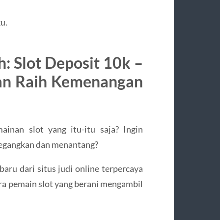
u.
h: Slot Deposit 10k –
an Raih Kemenangan
nan slot yang itu-itu saja? Ingin
negangkan dan menantang?
aru dari situs judi online terpercaya
ra pemain slot yang berani mengambil