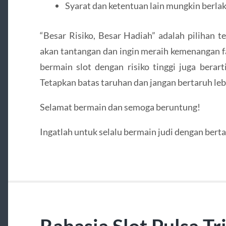
Syarat dan ketentuan lain mungkin berlak
“Besar Risiko, Besar Hadiah” adalah pilihan t
akan tantangan dan ingin meraih kemenangan f
bermain slot dengan risiko tinggi juga berar
Tetapkan batas taruhan dan jangan bertaruh le
Selamat bermain dan semoga beruntung!
Ingatlah untuk selalu bermain judi dengan bert
Rahasia Slot Pulsa T