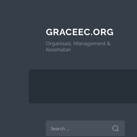
GRACEEC.ORG
Organisasi, Management &
Kesehatan
SEARCH
FOR: