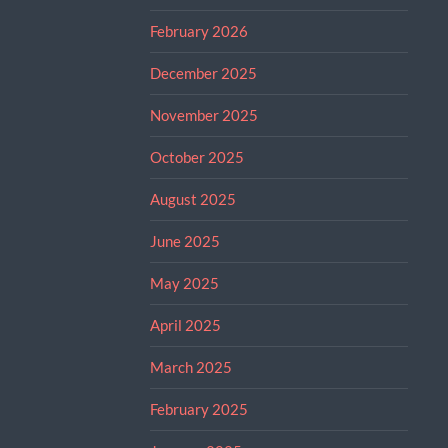
February 2026
December 2025
November 2025
October 2025
August 2025
June 2025
May 2025
April 2025
March 2025
February 2025