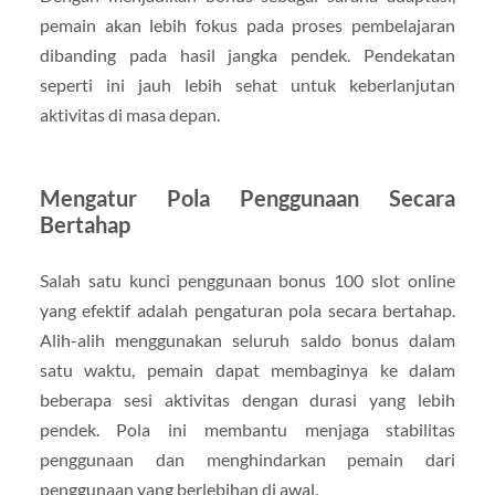
pemain akan lebih fokus pada proses pembelajaran
dibanding pada hasil jangka pendek. Pendekatan
seperti ini jauh lebih sehat untuk keberlanjutan
aktivitas di masa depan.
Mengatur Pola Penggunaan Secara
Bertahap
Salah satu kunci penggunaan bonus 100 slot online
yang efektif adalah pengaturan pola secara bertahap.
Alih-alih menggunakan seluruh saldo bonus dalam
satu waktu, pemain dapat membaginya ke dalam
beberapa sesi aktivitas dengan durasi yang lebih
pendek. Pola ini membantu menjaga stabilitas
penggunaan dan menghindarkan pemain dari
penggunaan yang berlebihan di awal.