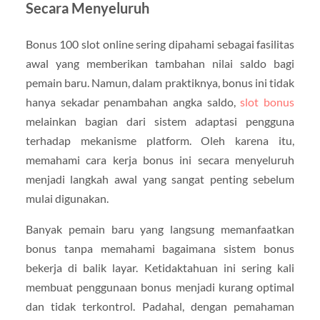
Secara Menyeluruh
Bonus 100 slot online sering dipahami sebagai fasilitas
awal yang memberikan tambahan nilai saldo bagi
pemain baru. Namun, dalam praktiknya, bonus ini tidak
hanya sekadar penambahan angka saldo,
slot bonus
melainkan bagian dari sistem adaptasi pengguna
terhadap mekanisme platform. Oleh karena itu,
memahami cara kerja bonus ini secara menyeluruh
menjadi langkah awal yang sangat penting sebelum
mulai digunakan.
Banyak pemain baru yang langsung memanfaatkan
bonus tanpa memahami bagaimana sistem bonus
bekerja di balik layar. Ketidaktahuan ini sering kali
membuat penggunaan bonus menjadi kurang optimal
dan tidak terkontrol. Padahal, dengan pemahaman