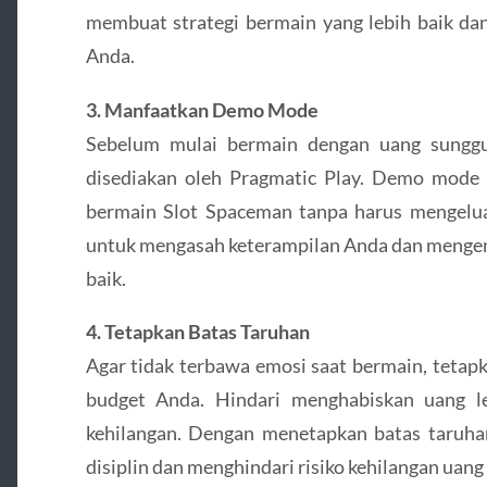
membuat strategi bermain yang lebih baik d
Anda.
3. Manfaatkan Demo Mode
Sebelum mulai bermain dengan uang sungg
disediakan oleh Pragmatic Play. Demo mode
bermain Slot Spaceman tanpa harus mengelu
untuk mengasah keterampilan Anda dan mengem
baik.
4. Tetapkan Batas Taruhan
Agar tidak terbawa emosi saat bermain, tetap
budget Anda. Hindari menghabiskan uang 
kehilangan. Dengan menetapkan batas taruha
disiplin dan menghindari risiko kehilangan uang 