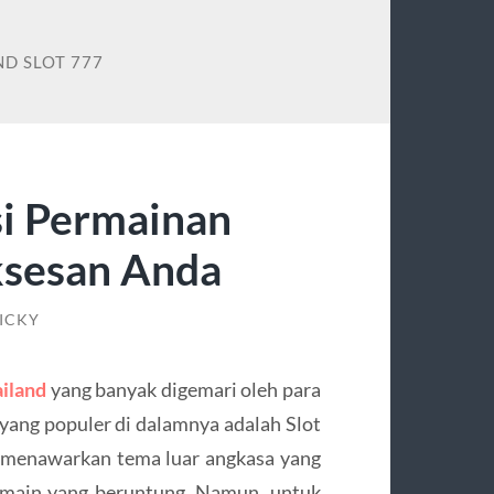
ND SLOT 777
i Permainan
ksesan Anda
ICKY
ailand
yang banyak digemari oleh para
 yang populer di dalamnya adalah Slot
 menawarkan tema luar angkasa yang
emain yang beruntung. Namun, untuk