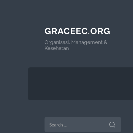
GRACEEC.ORG
Organisasi, Management &
Kesehatan
SEARCH
FOR: