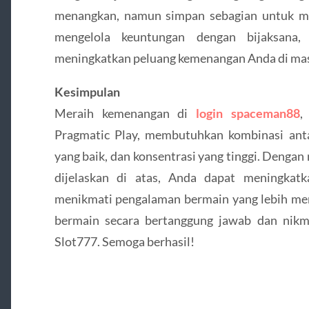
menangkan, namun simpan sebagian untuk mo
mengelola keuntungan dengan bijaksana
meningkatkan peluang kemenangan Anda di ma
Kesimpulan
Meraih kemenangan di
login spaceman88
,
Pragmatic Play, membutuhkan kombinasi anta
yang baik, dan konsentrasi yang tinggi. Dengan
dijelaskan di atas, Anda dapat meningka
menikmati pengalaman bermain yang lebih men
bermain secara bertanggung jawab dan nik
Slot777. Semoga berhasil!