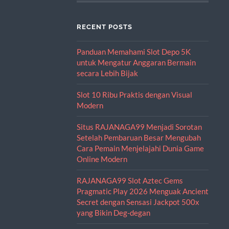
RECENT POSTS
Panduan Memahami Slot Depo 5K
untuk Mengatur Anggaran Bermain
secara Lebih Bijak
Slot 10 Ribu Praktis dengan Visual
Modern
Situs RAJANAGA99 Menjadi Sorotan
Setelah Pembaruan Besar Mengubah
Cara Pemain Menjelajahi Dunia Game
Online Modern
RAJANAGA99 Slot Aztec Gems
Pragmatic Play 2026 Menguak Ancient
Secret dengan Sensasi Jackpot 500x
yang Bikin Deg-degan