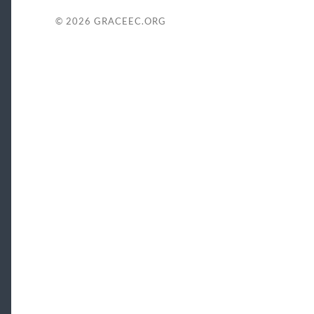
© 2026
GRACEEC.ORG