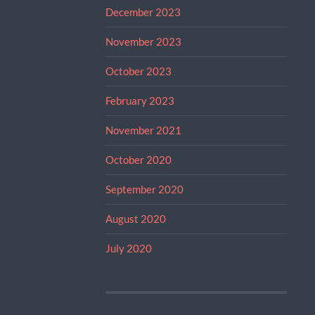
December 2023
November 2023
October 2023
February 2023
November 2021
October 2020
September 2020
August 2020
July 2020