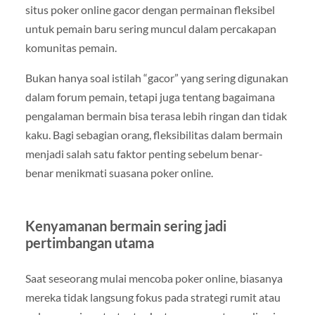
situs poker online gacor dengan permainan fleksibel
untuk pemain baru sering muncul dalam percakapan
komunitas pemain.
Bukan hanya soal istilah “gacor” yang sering digunakan
dalam forum pemain, tetapi juga tentang bagaimana
pengalaman bermain bisa terasa lebih ringan dan tidak
kaku. Bagi sebagian orang, fleksibilitas dalam bermain
menjadi salah satu faktor penting sebelum benar-
benar menikmati suasana poker online.
Kenyamanan bermain sering jadi
pertimbangan utama
Saat seseorang mulai mencoba poker online, biasanya
mereka tidak langsung fokus pada strategi rumit atau