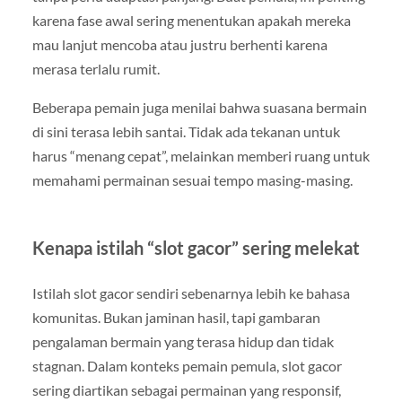
karena fase awal sering menentukan apakah mereka
mau lanjut mencoba atau justru berhenti karena
merasa terlalu rumit.
Beberapa pemain juga menilai bahwa suasana bermain
di sini terasa lebih santai. Tidak ada tekanan untuk
harus “menang cepat”, melainkan memberi ruang untuk
memahami permainan sesuai tempo masing-masing.
Kenapa istilah “slot gacor” sering melekat
Istilah slot gacor sendiri sebenarnya lebih ke bahasa
komunitas. Bukan jaminan hasil, tapi gambaran
pengalaman bermain yang terasa hidup dan tidak
stagnan. Dalam konteks pemain pemula, slot gacor
sering diartikan sebagai permainan yang responsif,