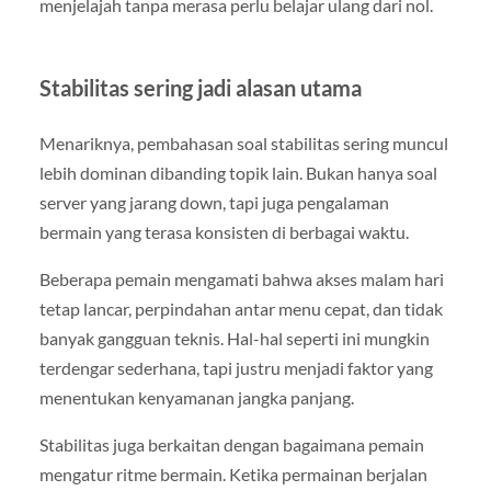
menjelajah tanpa merasa perlu belajar ulang dari nol.
Stabilitas sering jadi alasan utama
Menariknya, pembahasan soal stabilitas sering muncul
lebih dominan dibanding topik lain. Bukan hanya soal
server yang jarang down, tapi juga pengalaman
bermain yang terasa konsisten di berbagai waktu.
Beberapa pemain mengamati bahwa akses malam hari
tetap lancar, perpindahan antar menu cepat, dan tidak
banyak gangguan teknis. Hal-hal seperti ini mungkin
terdengar sederhana, tapi justru menjadi faktor yang
menentukan kenyamanan jangka panjang.
Stabilitas juga berkaitan dengan bagaimana pemain
mengatur ritme bermain. Ketika permainan berjalan