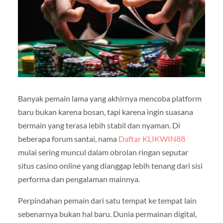
Banyak pemain lama yang akhirnya mencoba platform
baru bukan karena bosan, tapi karena ingin suasana
bermain yang terasa lebih stabil dan nyaman. Di
beberapa forum santai, nama
Daftar KLIKWIN88
mulai sering muncul dalam obrolan ringan seputar
situs casino online yang dianggap lebih tenang dari sisi
performa dan pengalaman mainnya.
Perpindahan pemain dari satu tempat ke tempat lain
sebenarnya bukan hal baru. Dunia permainan digital,