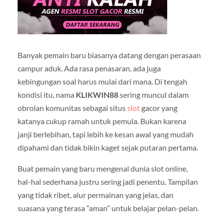
Banyak pemain baru biasanya datang dengan perasaan
campur aduk. Ada rasa penasaran, ada juga
kebingungan soal harus mulai dari mana. Di tengah
kondisi itu, nama
KLIKWIN88
sering muncul dalam
obrolan komunitas sebagai situs
slot
gacor yang
katanya cukup ramah untuk pemula. Bukan karena
janji berlebihan, tapi lebih ke kesan awal yang mudah
dipahami dan tidak bikin kaget sejak putaran pertama.
Buat pemain yang baru mengenal dunia slot online,
hal-hal sederhana justru sering jadi penentu. Tampilan
yang tidak ribet, alur permainan yang jelas, dan
suasana yang terasa “aman” untuk belajar pelan-pelan.