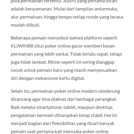
pola permainan tertentu. Justru yang pertama dicari
adalah kenyamanan. Mulai dari tampilan antarmuka,
alur permainan, hingga tempo setiap ronde yang terasa
mudah diikuti.
Beberapa pemain menyebut bahwa platform seperti
KLIWIN88 situs poker online gacor memberi kesan
permainan yang lebih santai. Tidak terlalu cepat, tetapi
juga tidak lambat. Ritme seperti ini sering dianggap
cocok untuk pemain baru yang masih menyesuaikan
diri dengan mekanisme kartu digital.
Selain itu, permainan poker online modern cenderung
dirancang agar bisa diakses dari berbagai perangkat.
Baik melalui smartphone, tablet, maupun desktop,
pengalaman bermain diharapkan tetap stabil. Hal ini
menjadi bagian dari fleksibilitas yang dicari banyak
pemain saat pertama kali mencoba poker online.