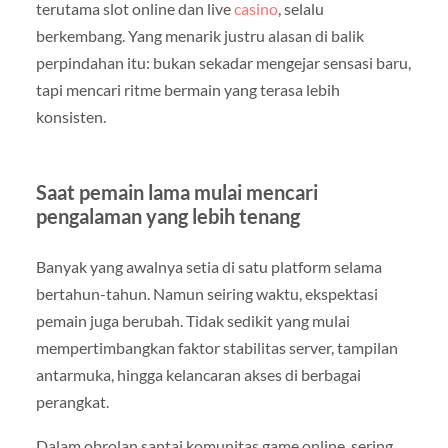
terutama slot online dan live
casino
, selalu
berkembang. Yang menarik justru alasan di balik
perpindahan itu: bukan sekadar mengejar sensasi baru,
tapi mencari ritme bermain yang terasa lebih
konsisten.
Saat pemain lama mulai mencari
pengalaman yang lebih tenang
Banyak yang awalnya setia di satu platform selama
bertahun-tahun. Namun seiring waktu, ekspektasi
pemain juga berubah. Tidak sedikit yang mulai
mempertimbangkan faktor stabilitas server, tampilan
antarmuka, hingga kelancaran akses di berbagai
perangkat.
Dalam obrolan santai komunitas game online, sering