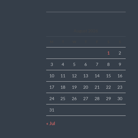
August 2026
M
T
W
T
F
S
S
1
2
3
4
5
6
7
8
9
10
11
12
13
14
15
16
17
18
19
20
21
22
23
24
25
26
27
28
29
30
31
« Jul