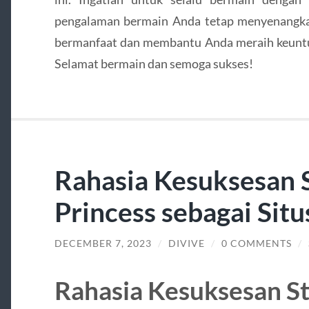
pengalaman bermain Anda tetap menyenangkan
bermanfaat dan membantu Anda meraih keuntun
Selamat bermain dan semoga sukses!
Rahasia Kesuksesan S
Princess sebagai Situ
DECEMBER 7, 2023
/
DIVIVE
/
0 COMMENTS
/
Rahasia Kesuksesan St