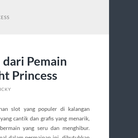
CESS
 dari Pemain
ght Princess
ICKY
nan slot yang populer di kalangan
yang cantik dan grafis yang menarik,
 bermain yang seru dan menghibur.
al dalam permainan ini, dibutuhkan