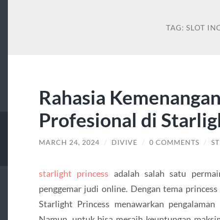
TAG:
SLOT IN
Rahasia Kemenangan
Profesional di Starli
MARCH 24, 2024
/
DIVIVE
/
0 COMMENTS
/
ST
starlight princess
adalah salah satu permai
penggemar judi online. Dengan tema princess 
Starlight Princess menawarkan pengalaman
Namun, untuk bisa meraih keuntungan maksim