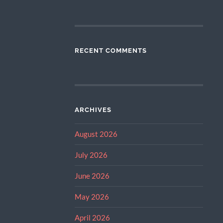
RECENT COMMENTS
ARCHIVES
August 2026
July 2026
June 2026
May 2026
April 2026