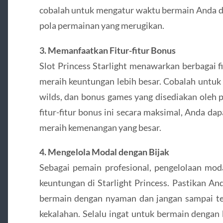
cobalah untuk mengatur waktu bermain Anda de
pola permainan yang merugikan.
3. Memanfaatkan Fitur-fitur Bonus
Slot Princess Starlight menawarkan berbagai 
meraih keuntungan lebih besar. Cobalah untuk 
wilds, dan bonus games yang disediakan oleh
fitur-fitur bonus ini secara maksimal, Anda d
meraih kemenangan yang besar.
4. Mengelola Modal dengan Bijak
Sebagai pemain profesional, pengelolaan mod
keuntungan di Starlight Princess. Pastikan A
bermain dengan nyaman dan jangan sampai te
kekalahan. Selalu ingat untuk bermain dengan 