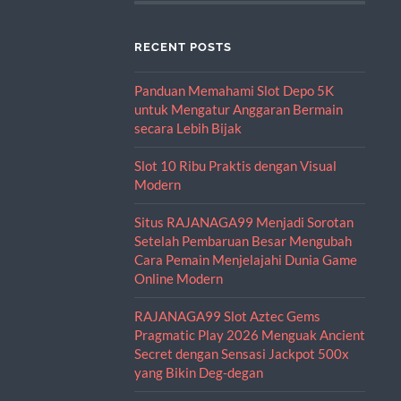
RECENT POSTS
Panduan Memahami Slot Depo 5K
untuk Mengatur Anggaran Bermain
secara Lebih Bijak
Slot 10 Ribu Praktis dengan Visual
Modern
Situs RAJANAGA99 Menjadi Sorotan
Setelah Pembaruan Besar Mengubah
Cara Pemain Menjelajahi Dunia Game
Online Modern
RAJANAGA99 Slot Aztec Gems
Pragmatic Play 2026 Menguak Ancient
Secret dengan Sensasi Jackpot 500x
yang Bikin Deg-degan