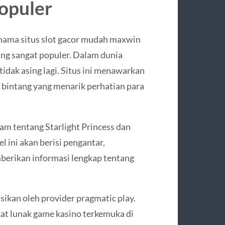
populer
 nama situs slot gacor mudah maxwin
ang sangat populer. Dalam dunia
tidak asing lagi. Situs ini menawarkan
 bintang yang menarik perhatian para
alam tentang Starlight Princess dan
l ini akan berisi pengantar,
erikan informasi lengkap tentang
asikan oleh provider pragmatic play.
kat lunak game kasino terkemuka di