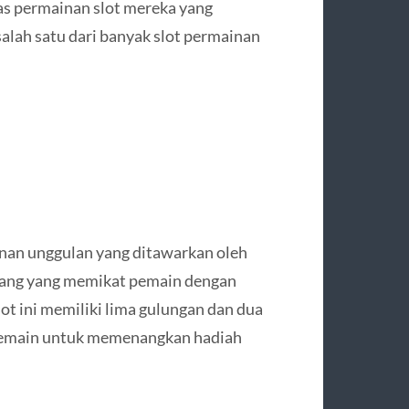
tas permainan slot mereka yang
 salah satu dari banyak slot permainan
ainan unggulan yang ditawarkan oleh
intang yang memikat pemain dengan
ot ini memiliki lima gulungan dan dua
pemain untuk memenangkan hadiah