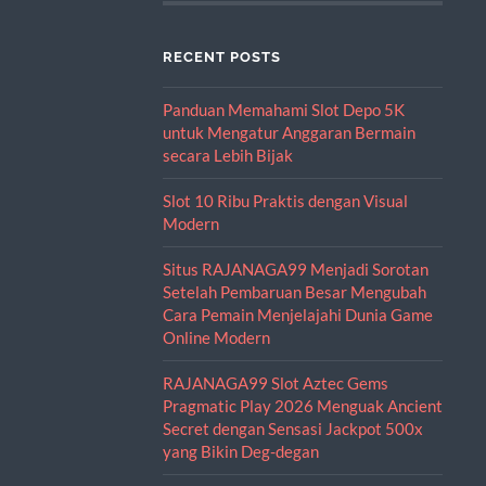
RECENT POSTS
Panduan Memahami Slot Depo 5K
untuk Mengatur Anggaran Bermain
secara Lebih Bijak
Slot 10 Ribu Praktis dengan Visual
Modern
Situs RAJANAGA99 Menjadi Sorotan
Setelah Pembaruan Besar Mengubah
Cara Pemain Menjelajahi Dunia Game
Online Modern
RAJANAGA99 Slot Aztec Gems
Pragmatic Play 2026 Menguak Ancient
Secret dengan Sensasi Jackpot 500x
yang Bikin Deg-degan