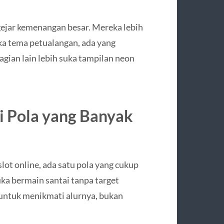
ejar kemenangan besar. Mereka lebih
a tema petualangan, ada yang
agian lain lebih suka tampilan neon
i Pola yang Banyak
lot online, ada satu pola yang cukup
ka bermain santai tanpa target
untuk menikmati alurnya, bukan