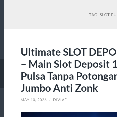
TAG:
SLOT P
Ultimate SLOT DEPO
– Main Slot Deposit 
Pulsa Tanpa Potonga
Jumbo Anti Zonk
MAY 10, 2026
/
DIVIVE