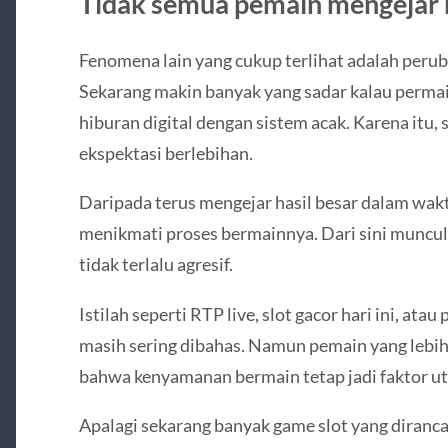
Tidak semua pemain mengejar h
Fenomena lain yang cukup terlihat adalah perub
Sekarang makin banyak yang sadar kalau permai
hiburan digital dengan sistem acak. Karena itu
ekspektasi berlebihan.
Daripada terus mengejar hasil besar dalam wakt
menikmati proses bermainnya. Dari sini muncul 
tidak terlalu agresif.
Istilah seperti RTP live, slot gacor hari ini, a
masih sering dibahas. Namun pemain yang leb
bahwa kenyamanan bermain tetap jadi faktor u
Apalagi sekarang banyak game slot yang dirancan