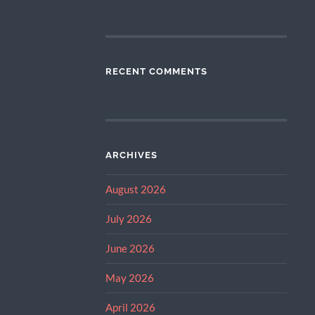
RECENT COMMENTS
ARCHIVES
August 2026
July 2026
June 2026
May 2026
April 2026