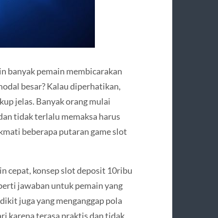
kin banyak pemain membicarakan
dal besar? Kalau diperhatikan,
up jelas. Banyak orang mulai
 dan tidak terlalu memaksa harus
kmati beberapa putaran game slot
 cepat, konsep slot deposit 10ribu
perti jawaban untuk pemain yang
edikit juga yang menganggap pola
ri karena terasa praktis dan tidak