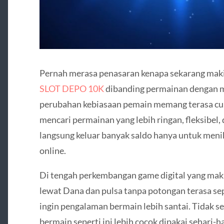
Pernah merasa penasaran kenapa sekarang ma
SLOT DEPO 10K
dibanding permainan dengan mo
perubahan kebiasaan pemain memang terasa cuk
mencari permainan yang lebih ringan, fleksibel,
langsung keluar banyak saldo hanya untuk meni
online.
Di tengah perkembangan game digital yang makin
lewat Dana dan pulsa tanpa potongan terasa se
ingin pengalaman bermain lebih santai. Tidak s
bermain seperti ini lebih cocok dipakai sehari-ha