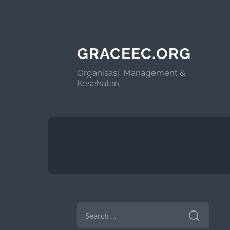
GRACEEC.ORG
Organisasi, Management &
Kesehatan
SEARCH
FOR: