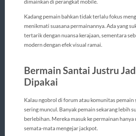
dimainkan di perangkat mobile.
Kadang pemain bahkan tidak terlalu fokus meng
menikmati suasana permainannya. Ada yang suk
tertarik dengan nuansa kerajaan, sementara seb
modern dengan efek visual ramai.
Bermain Santai Justru Jad
Dipakai
Kalau ngobrol di forum atau komunitas pemain s
sering muncul. Banyak pemain sekarang lebih su
berlebihan. Mereka masuk ke permainan hanya 
semata-mata mengejar jackpot.