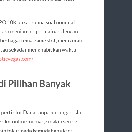
PO 10K bukan cuma soal nominal
i cara menikmati permainan dengan
 berbagai tema game slot, menikmati
, atau sekadar menghabiskan waktu
pticvegas.com/
i Pilihan Banyak
eperti slot Dana tanpa potongan, slot
TP slot online memang makin sering
ebih fokus pada kemudahan akses