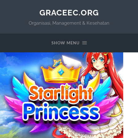
GRACEEC.ORG
Organisasi, Management & Kesehatan
SHOW MENU