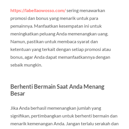
https://labellaowosso.com/
sering menawarkan
promosi dan bonus yang menarik untuk para
pemainnya. Manfaatkan kesempatan ini untuk
meningkatkan peluang Anda memenangkan uang.
Namun, pastikan untuk membaca syarat dan
ketentuan yang terkait dengan setiap promosi atau
bonus, agar Anda dapat memanfaatkannya dengan
sebaik mungkin.
Berhenti Bermain Saat Anda Menang
Besar
Jika Anda berhasil memenangkan jumlah yang
signifikan, pertimbangkan untuk berhenti bermain dan
menarik kemenangan Anda. Jangan terlalu serakah dan