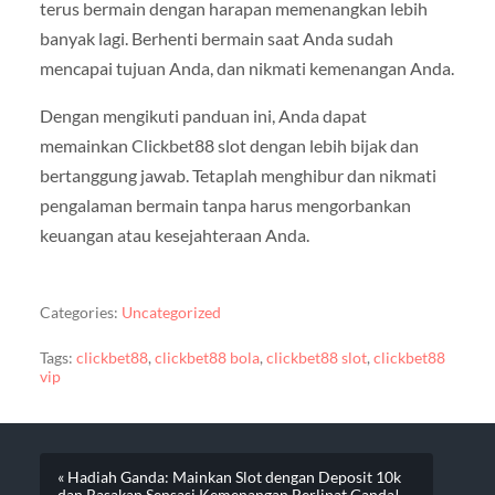
terus bermain dengan harapan memenangkan lebih
banyak lagi. Berhenti bermain saat Anda sudah
mencapai tujuan Anda, dan nikmati kemenangan Anda.
Dengan mengikuti panduan ini, Anda dapat
memainkan Clickbet88 slot dengan lebih bijak dan
bertanggung jawab. Tetaplah menghibur dan nikmati
pengalaman bermain tanpa harus mengorbankan
keuangan atau kesejahteraan Anda.
Categories:
Uncategorized
Tags:
clickbet88
,
clickbet88 bola
,
clickbet88 slot
,
clickbet88
vip
« Hadiah Ganda: Mainkan Slot dengan Deposit 10k
dan Rasakan Sensasi Kemenangan Berlipat Ganda!