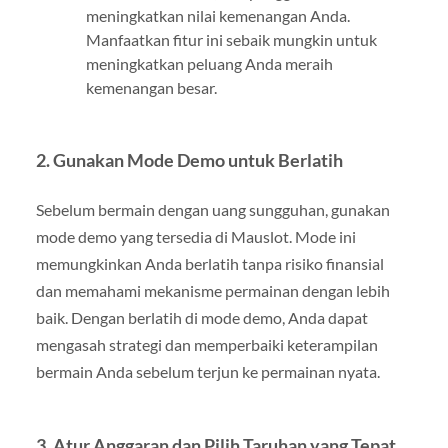
meningkatkan nilai kemenangan Anda.
Manfaatkan fitur ini sebaik mungkin untuk
meningkatkan peluang Anda meraih
kemenangan besar.
2. Gunakan Mode Demo untuk Berlatih
Sebelum bermain dengan uang sungguhan, gunakan
mode demo yang tersedia di Mauslot. Mode ini
memungkinkan Anda berlatih tanpa risiko finansial
dan memahami mekanisme permainan dengan lebih
baik. Dengan berlatih di mode demo, Anda dapat
mengasah strategi dan memperbaiki keterampilan
bermain Anda sebelum terjun ke permainan nyata.
3. Atur Anggaran dan Pilih Taruhan yang Tepat