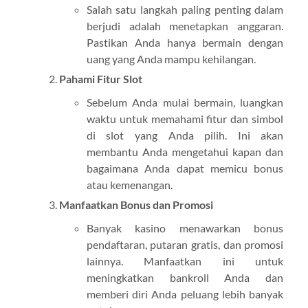
Salah satu langkah paling penting dalam
berjudi adalah menetapkan anggaran.
Pastikan Anda hanya bermain dengan
uang yang Anda mampu kehilangan.
Pahami Fitur Slot
Sebelum Anda mulai bermain, luangkan
waktu untuk memahami fitur dan simbol
di slot yang Anda pilih. Ini akan
membantu Anda mengetahui kapan dan
bagaimana Anda dapat memicu bonus
atau kemenangan.
Manfaatkan Bonus dan Promosi
Banyak kasino menawarkan bonus
pendaftaran, putaran gratis, dan promosi
lainnya. Manfaatkan ini untuk
meningkatkan bankroll Anda dan
memberi diri Anda peluang lebih banyak