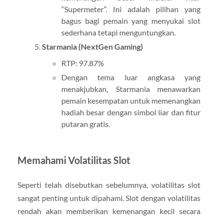
“Supermeter”. Ini adalah pilihan yang
bagus bagi pemain yang menyukai slot
sederhana tetapi menguntungkan.
Starmania (NextGen Gaming)
RTP: 97.87%
Dengan tema luar angkasa yang
menakjubkan, Starmania menawarkan
pemain kesempatan untuk memenangkan
hadiah besar dengan simbol liar dan fitur
putaran gratis.
Memahami Volatilitas Slot
Seperti telah disebutkan sebelumnya, volatilitas slot
sangat penting untuk dipahami. Slot dengan volatilitas
rendah akan memberikan kemenangan kecil secara