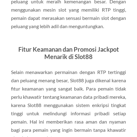
peluang untuk meraih kemenangan besar. Dengan
menggunakan mesin slot yang memiliki RTP tinggi,
pemain dapat merasakan sensasi bermain slot dengan
peluang yang lebih adil dan menguntungkan.
Fitur Keamanan dan Promosi Jackpot
Menarik di Slot88
Selain menawarkan permainan dengan RTP tertinggi
dan peluang menang besar, Slot88 juga dikenal karena
fitur keamanan yang sangat baik. Para pemain tidak
perlu khawatir tentang keamanan data pribadi mereka,
karena Slot88 menggunakan sistem enkripsi tingkat
tinggi untuk melindungi informasi pribadi setiap
pemain. Hal ini memberikan rasa aman dan nyaman
bagi para pemain yang ingin bermain tanpa khawatir