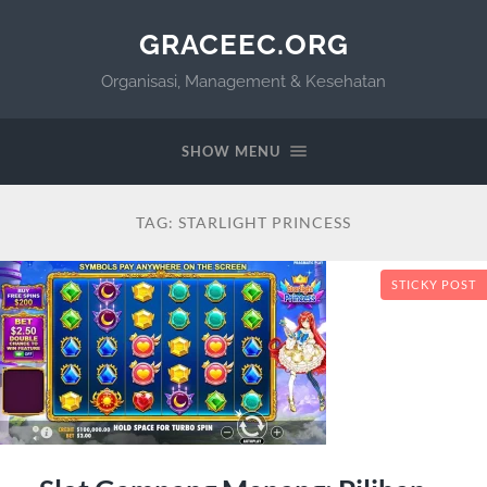
GRACEEC.ORG
Organisasi, Management & Kesehatan
SHOW MENU
TAG:
STARLIGHT PRINCESS
STICKY POST