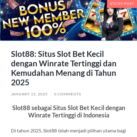
STICKY POST
Slot88: Situs Slot Bet Kecil
dengan Winrate Tertinggi dan
Kemudahan Menang di Tahun
2025
JANUARY 15, 2025
/
0 COMMENTS
Slot88 sebagai Situs Slot Bet Kecil dengan
Winrate Tertinggi di Indonesia
Di tahun 2025, Slot88 telah menjadi pilihan utama bagi