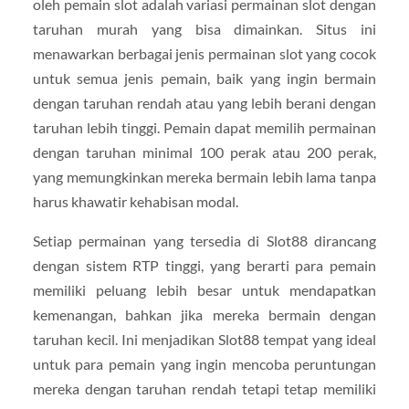
oleh pemain slot adalah variasi permainan slot dengan
taruhan murah yang bisa dimainkan. Situs ini
menawarkan berbagai jenis permainan slot yang cocok
untuk semua jenis pemain, baik yang ingin bermain
dengan taruhan rendah atau yang lebih berani dengan
taruhan lebih tinggi. Pemain dapat memilih permainan
dengan taruhan minimal 100 perak atau 200 perak,
yang memungkinkan mereka bermain lebih lama tanpa
harus khawatir kehabisan modal.
Setiap permainan yang tersedia di Slot88 dirancang
dengan sistem RTP tinggi, yang berarti para pemain
memiliki peluang lebih besar untuk mendapatkan
kemenangan, bahkan jika mereka bermain dengan
taruhan kecil. Ini menjadikan Slot88 tempat yang ideal
untuk para pemain yang ingin mencoba peruntungan
mereka dengan taruhan rendah tetapi tetap memiliki