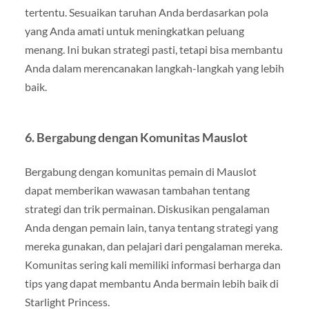
tertentu. Sesuaikan taruhan Anda berdasarkan pola
yang Anda amati untuk meningkatkan peluang
menang. Ini bukan strategi pasti, tetapi bisa membantu
Anda dalam merencanakan langkah-langkah yang lebih
baik.
6. Bergabung dengan Komunitas Mauslot
Bergabung dengan komunitas pemain di Mauslot
dapat memberikan wawasan tambahan tentang
strategi dan trik permainan. Diskusikan pengalaman
Anda dengan pemain lain, tanya tentang strategi yang
mereka gunakan, dan pelajari dari pengalaman mereka.
Komunitas sering kali memiliki informasi berharga dan
tips yang dapat membantu Anda bermain lebih baik di
Starlight Princess.