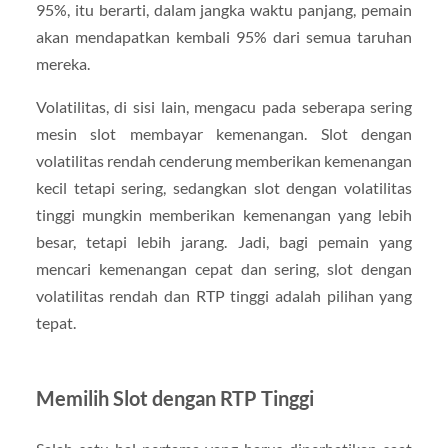
95%, itu berarti, dalam jangka waktu panjang, pemain
akan mendapatkan kembali 95% dari semua taruhan
mereka.
Volatilitas, di sisi lain, mengacu pada seberapa sering
mesin slot membayar kemenangan. Slot dengan
volatilitas rendah cenderung memberikan kemenangan
kecil tetapi sering, sedangkan slot dengan volatilitas
tinggi mungkin memberikan kemenangan yang lebih
besar, tetapi lebih jarang. Jadi, bagi pemain yang
mencari kemenangan cepat dan sering, slot dengan
volatilitas rendah dan RTP tinggi adalah pilihan yang
tepat.
Memilih Slot dengan RTP Tinggi