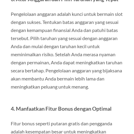
Pengelolaan anggaran adalah kunci untuk bermain slot
dengan sukses. Tentukan batas anggaran yang sesuai
dengan kemampuan finansial Anda dan patuhi batas
tersebut. Pilih taruhan yang sesuai dengan anggaran
Anda dan mulai dengan taruhan kecil untuk
meminimalkan risiko. Setelah Anda merasa nyaman
dengan permainan, Anda dapat meningkatkan taruhan
secara bertahap. Pengelolaan anggaran yang bijaksana
akan membantu Anda bermain lebih lama dan
meningkatkan peluang untuk menang.
4. Manfaatkan Fitur Bonus dengan Optimal
Fitur bonus seperti putaran gratis dan pengganda
adalah kesempatan besar untuk meningkatkan