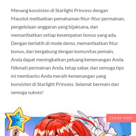
Menang konsisten di Starlight Princess dengan
Mauslot melibatkan pemahaman fitur-fitur permainan,
pengelolaan anggaran yang bijaksana, dan
memanfaatkan setiap kesempatan bonus yang ada.
Dengan berlatih di mode demo, memanfaatkan fitur
bonus, dan bergabung dengan komunitas pemain,
Anda dapat meningkatkan peluang kemenangan Anda.
Nikmati permainan Anda, tetap sabar, dan semoga tips
ini membantu Anda meraih kemenangan yang
konsisten di Starlight Princess. Selamat bermain dan
semoga sukses!
STICKY POST