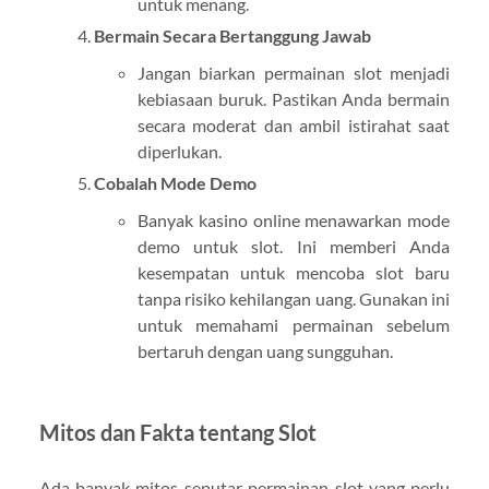
untuk menang.
Bermain Secara Bertanggung Jawab
Jangan biarkan permainan slot menjadi
kebiasaan buruk. Pastikan Anda bermain
secara moderat dan ambil istirahat saat
diperlukan.
Cobalah Mode Demo
Banyak kasino online menawarkan mode
demo untuk slot. Ini memberi Anda
kesempatan untuk mencoba slot baru
tanpa risiko kehilangan uang. Gunakan ini
untuk memahami permainan sebelum
bertaruh dengan uang sungguhan.
Mitos dan Fakta tentang Slot
Ada banyak mitos seputar permainan slot yang perlu