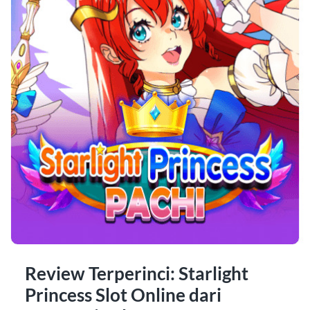
Review Terperinci: Starlight
Princess Slot Online dari