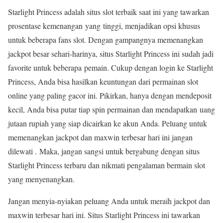
Starlight Princess adalah situs slot terbaik saat ini yang tawarkan
prosentase kemenangan yang tinggi, menjadikan opsi khusus
untuk beberapa fans slot. Dengan gampangnya memenangkan
jackpot besar sehari-harinya, situs Starlight Princess ini sudah jadi
favorite untuk beberapa pemain. Cukup dengan login ke Starlight
Princess, Anda bisa hasilkan keuntungan dari permainan slot
online yang paling gacor ini. Pikirkan, hanya dengan mendeposit
kecil, Anda bisa putar tiap spin permainan dan mendapatkan uang
jutaan rupiah yang siap dicairkan ke akun Anda. Peluang untuk
memenangkan jackpot dan maxwin terbesar hari ini jangan
dilewati . Maka, jangan sangsi untuk bergabung dengan situs
Starlight Princess terbaru dan nikmati pengalaman bermain slot
yang menyenangkan.
Jangan menyia-nyiakan peluang Anda untuk meraih jackpot dan
maxwin terbesar hari ini. Situs Starlight Princess ini tawarkan