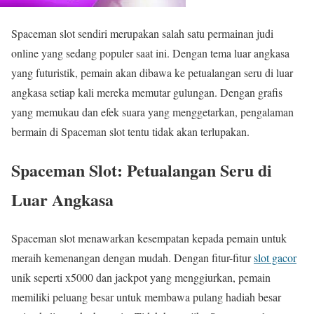
Spaceman slot sendiri merupakan salah satu permainan judi
online yang sedang populer saat ini. Dengan tema luar angkasa
yang futuristik, pemain akan dibawa ke petualangan seru di luar
angkasa setiap kali mereka memutar gulungan. Dengan grafis
yang memukau dan efek suara yang menggetarkan, pengalaman
bermain di Spaceman slot tentu tidak akan terlupakan.
Spaceman Slot: Petualangan Seru di
Luar Angkasa
Spaceman slot menawarkan kesempatan kepada pemain untuk
meraih kemenangan dengan mudah. Dengan fitur-fitur
slot gacor
unik seperti x5000 dan jackpot yang menggiurkan, pemain
memiliki peluang besar untuk membawa pulang hadiah besar