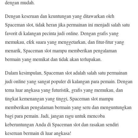
dengan mudah.
Dengan keseruan dan keuntungan yang ditawarkan oleh
Spaceman slot, tidak heran jika permainan ini menjadi salah satu
favorit di kalangan pecinta judi online. Dengan grafis yang
memukau, efek suara yang menggetarkan, dan fitur-fitur yang
menarik, Spaceman slot mampu memberikan pengalaman
bermain yang memikat dan tidak akan terlupakan.
Dalam kesimpulan, Spaceman slot adalah salah satu permainan
judi online yang sangat populer di kalangan para pemain. Dengan
tema luar angkasa yang futuristik, grafis yang memukau, dan
tingkat kemenangan yang tinggi, Spaceman slot mampu
memberikan pengalaman bermain yang seru dan menguntungkan
bagi para pemain. Jadi, jangan ragu untuk mencoba
keberuntungan Anda di Spaceman slot dan rasakan sendiri
keseruan bermain di luar angkasa!