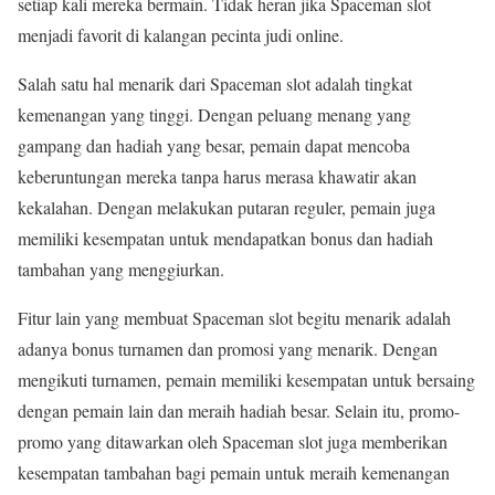
setiap kali mereka bermain. Tidak heran jika Spaceman slot
menjadi favorit di kalangan pecinta judi online.
Salah satu hal menarik dari Spaceman slot adalah tingkat
kemenangan yang tinggi. Dengan peluang menang yang
gampang dan hadiah yang besar, pemain dapat mencoba
keberuntungan mereka tanpa harus merasa khawatir akan
kekalahan. Dengan melakukan putaran reguler, pemain juga
memiliki kesempatan untuk mendapatkan bonus dan hadiah
tambahan yang menggiurkan.
Fitur lain yang membuat Spaceman slot begitu menarik adalah
adanya bonus turnamen dan promosi yang menarik. Dengan
mengikuti turnamen, pemain memiliki kesempatan untuk bersaing
dengan pemain lain dan meraih hadiah besar. Selain itu, promo-
promo yang ditawarkan oleh Spaceman slot juga memberikan
kesempatan tambahan bagi pemain untuk meraih kemenangan