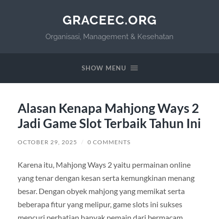
GRACEEC.ORG
Organisasi, Management & Kesehatan
SHOW MENU
Alasan Kenapa Mahjong Ways 2
Jadi Game Slot Terbaik Tahun Ini
OCTOBER 29, 2025
/
0 COMMENTS
Karena itu, Mahjong Ways 2 yaitu permainan online
yang tenar dengan kesan serta kemungkinan menang
besar. Dengan obyek mahjong yang memikat serta
beberapa fitur yang melipur, game slots ini sukses
mencuri perhatian banyak pemain dari bermacam