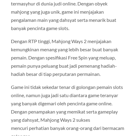
termasyhur di dunia judi online. Dengan obyek
mahjong yang juga unik, game ini menjajakan
pengalaman main yang dahsyat serta menarik buat
banyak pencinta game slots.
Dengan RTP tinggi, Mahjong Ways 2 menjajakan
kemungkinan menang yang lebih besar buat banyak
pemain. Dengan spesifikasi Free Spin yang meluap,
pemain punya peluang buat jadi pemenang hadiah-
hadiah besar di tiap perputaran permainan.
Game ini tidak sekedar tenar di golongan pemain slots
online, namun juga jadi satu diantara game teranyar
yang banyak digemari oleh pencinta game online.
Dengan penampakan yang memikat serta gameplay
yang dahsyat, Mahjong Ways 2 sukses
mencuri perhatian banyak orang-orang dari bermacam