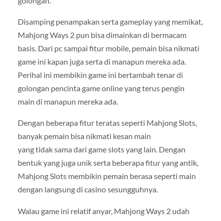
golongan.
Disamping penampakan serta gameplay yang memikat,
Mahjong Ways 2 pun bisa dimainkan di bermacam
basis. Dari pc sampai fitur mobile, pemain bisa nikmati
game ini kapan juga serta di manapun mereka ada.
Perihal ini membikin game ini bertambah tenar di
golongan pencinta game online yang terus pengin
main di manapun mereka ada.
Dengan beberapa fitur teratas seperti Mahjong Slots,
banyak pemain bisa nikmati kesan main
yang tidak sama dari game slots yang lain. Dengan
bentuk yang juga unik serta beberapa fitur yang antik,
Mahjong Slots membikin pemain berasa seperti main
dengan langsung di casino sesungguhnya.
Walau game ini relatif anyar, Mahjong Ways 2 udah